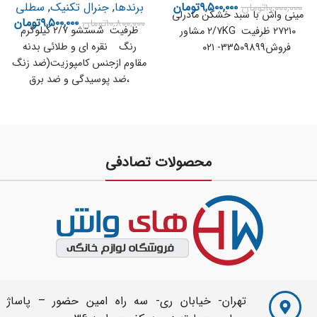
۹,۵۰۰,۰۰۰
تومان
برندها
,
جنرال تکنیک
,
سطلی
۱۰,۰۰۰,۰۰۰
تومان
33509899-021
حمل رایگان
مینی واش با سبد خشکن مادرلی
۹,۵۰۰,۰۰۰
تومان
۱۰,۸۰۰,۰۰۰
تومان
ظرفیت شستشو ۲/۷ کیلوگرم
۲۷۲۱۰ ظرفیت ۲/7KG مشاور
رنگ نقره ای و طلائی بدنه
فروش33509899- ۰۲۱
مقاوم ازجنس کامپوزیت(ضد زنگ
،ضد پوسیدگی و ضد برق
محصولات تصادفی
تهران- خیابان ری- سه راه امین حضور – پاساژ