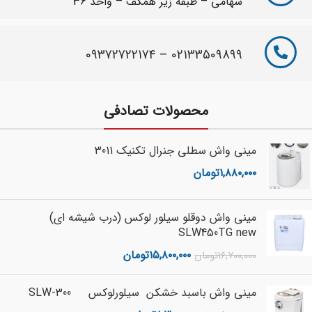
سهامی – طبقه زیر همکف – واحد 36
09372722174
–
02133509899
محصولات تصادفی
مینی واش سطلی جنرال تکنیک 3011
۱,۸۸۰,۰۰۰
تومان
مینی واش دوقلو سیلور لوکس (درب شیشه ای)
SLW450TG new
۱۵,۸۰۰,۰۰۰
تومان
۱۶,۷۰۰,۰۰۰
تومان
مینی واش باسبد خشکن سیلورلوکس SLW-300