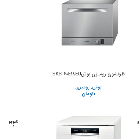
ظرفشوئ رومیزی بوشSKS ۶۰E۱۸EU
بوش
,
رومیزی
۰
تومان
و
ناموجو
د