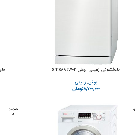
ظرفشوئی زمینی بوش sms۸۸tw۰۲
ظرفش
بوش
,
زمینی
۸,۷۰۰,۰۰۰
تومان
و
ناموجو
د