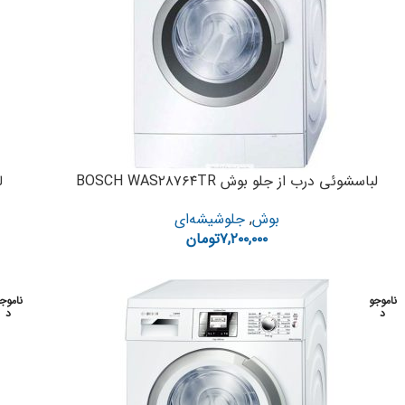
لباسشوئی درب از جلو بوش BOSCH WAS۲۸۷۶۴TR
ل
بوش
,
جلوشیشه‌ای
۷,۲۰۰,۰۰۰
تومان
ناموجو
ناموج
د
د