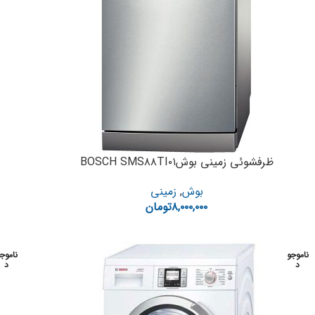
ظرفشوئی زمینی بوشBOSCH SMS۸۸TI۰۱
بوش
,
زمینی
۸,۰۰۰,۰۰۰
تومان
ناموجو
ناموج
د
د