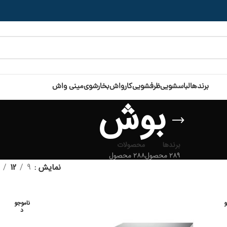
برندها
لباسشویی
ظرفشویی
کارواش
بخارشوی
مینی واش
بوش
برندها
محصولات
۲۸۹ محصول
۲۸۸ محصول
نمایش
9
12
و
ناموجو
د