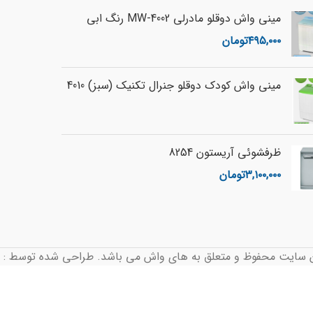
مینی واش دوقلو مادرلی MW-4002 رنگ ابی
۴۹۵,۰۰۰
تومان
مینی واش کودک دوقلو جنرال تکنیک (سبز) 4010
ظرفشوئی آریستون 8254
۳,۱۰۰,۰۰۰
تومان