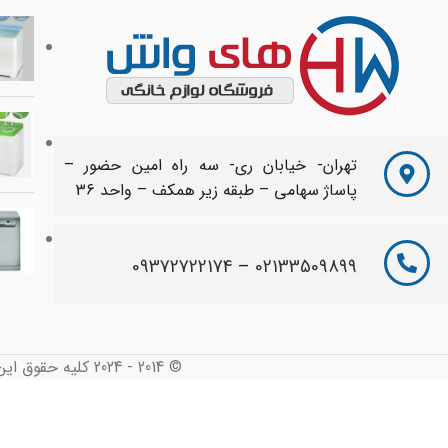
تهران- خیابان ری- سه راه امین حضور –
پاساژ سهامی – طبقه زیر همکف – واحد 36
09372722174
–
02133509899
© 2014 - 2024 کلیه حقوق این سایت محفوظ و متعلق به های واش می باشد. طراحی شده توسط :