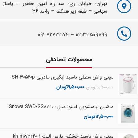
تهران- خیابان ری- سه راه امین حضور – پاساژ
سهامی – طبقه زیر همکف – واحد 36
09372722174
–
02133509899
محصولات تصادفی
مینی واش سطلی باسبد ابگیری مادرلی SH-30520p
۹,۵۰۰,۰۰۰
تومان
۱۰,۵۰۰,۰۰۰
تومان
ماشین لباسشویی اسنوا مدل : Snowa SWD-SS8030
۱۲,۵۰۰,۰۰۰
تومان
مینی واش باسبد خشکن پارس الیت kh-mw3240-1