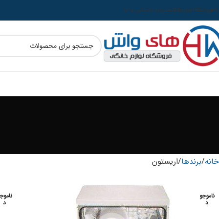
نه
فروشگاه
اخبار
مقالات
درباره ما
تماس با ما
خانه
برندها
اریستون
ناموجو
ناموج
د
د