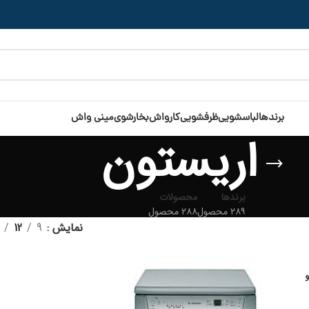
برندها
لباسشویی
ظرفشویی
کارواش
بخارشوی
مینی واش
اریستون
برندها
محصولات
۲۸۹ محصول
۲۸۸ محصول
نمایش
9
12
و