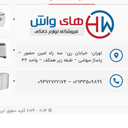
تهران- خیابان ری- سه راه امین حضور –
پاساژ سهامی – طبقه زیر همکف – واحد 36
09372722174
–
02133509899
© 2014 - 2024 کلیه حقوق این سایت محفوظ و متعلق به های واش می باشد. طراحی شده توسط :