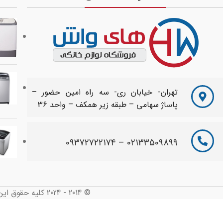
تهران- خیابان ری- سه راه امین حضور –
پاساژ سهامی – طبقه زیر همکف – واحد 36
09372722174
–
02133509899
© 2014 - 2024 کلیه حقوق این سایت محفوظ و متعلق به های واش می باشد. طراحی شده توسط :