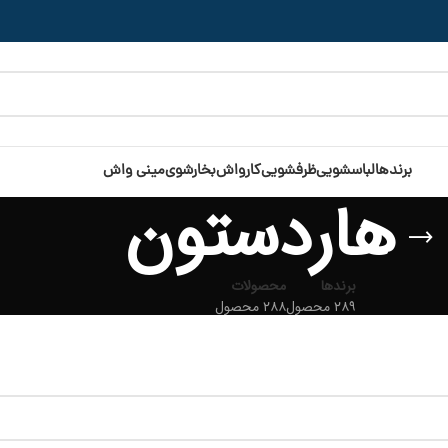
برندها
لباسشویی
ظرفشویی
کارواش
بخارشوی
مینی واش
هاردستون
برندها
محصولات
۲۸۹ محصول
۲۸۸ محصول