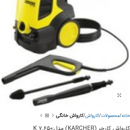
برای بزرگنمایی کلیک کنید
خانه
محصولات
کارواش
کارواش خانگی
کارواش کارچر (KARCHER) مدل:K ۷.۶۵۰