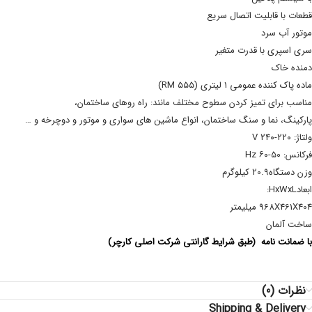
قطعات با قابلیت اتصال سریع
موتور آب سرد
سری اسپری با قدرت متغیر
دمنده خاک
ماده پاک کننده عمومی ۱ لیتری (RM ۵۵۵)
مناسب برای تمیز کردن سطوح مختلف مانند: راه روهای ساختمان،
پارکینگ، نما و سنگ ساختمان، انواع ماشین های سواری و موتور و دوچرخه و …
ولتاژ: ۲۲۰-۲۴۰ V
فرکانس: ۵۰-۶۰ Hz
وزن دستگاه20.۹ کیلوگرم
ابعادHxWxL
:
968X461X404 میلیمتر
ساخت آلمان
با ضمانت نامه
(طبق شرایط گارانتی شرکت اصلی کارچر)
نظرات (0)
Shipping & Delivery