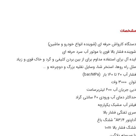
مشخصات
دستگاه کارواش حرفه ای (شوینده انواع خودرو و ماشین)
شوینده فشار بالا قوی با موتور آب سرد حرفه ای
ایده آل برای استفاده مداوم برای از بین بردن کثیفی و گرد و خاک قوی و زیاد
مثل راه روها، استخر شنا، وسایل نقلیه بزرگ و دوچرخه و …
فشار آب ۲۰
تا
۱۶۰ بار
(bar/MPa)
توان ۳۰۰۰ وات
دبی جریان آب ۶۰۰ لیتربرساعت
حداکثر دمای آب ورودی ۶۰ سانتی گراد
فیلتر آب مشبک یکپارچه
سری تفنگی فشار بالا
آداپتور A3/۴" شلنگ باغ
شلنگ فشار بالا 10m
با سیستم پلاگین