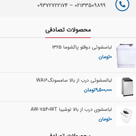
09372722174
–
02133509899
محصولات تصادفی
لباسشوئی دوقلو پاکشوما 1325
۰
تومان
لبالسشوئی درب از بالا سامسونگWA16
۹,۵۰۰,۰۰۰
تومان
لباسشوي درب از بالا توشيبا AW-7540WT
۰
تومان