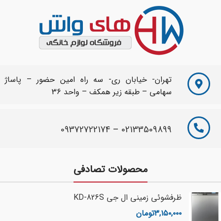
تهران- خیابان ری- سه راه امین حضور – پاساژ
سهامی – طبقه زیر همکف – واحد 36
09372722174
–
02133509899
محصولات تصادفی
ظرفشوئی زمینی ال جی KD-826S
۳,۱۵۰,۰۰۰
تومان