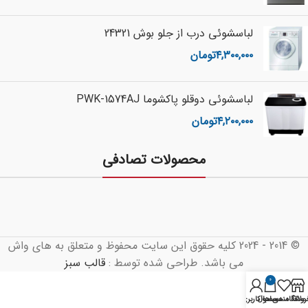
لباسشوئی درب از جلو بوش 24321
۴,۳۰۰,۰۰۰
تومان
لباسشوئی دوقلو پاکشوما PWK-1574AJ
۴,۲۰۰,۰۰۰
تومان
محصولات تصادفی
© 2014 - 2024 کلیه حقوق این سایت محفوظ و متعلق به های واش
می باشد. طراحی شده توسط :
قالب سبز
0
روشگاه
علاقه مندی ها
محصول
حساب کاربری من