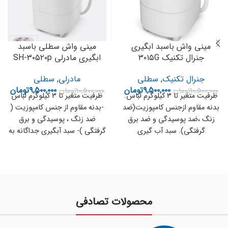
مینی واش باسبد ابگیری
مینی واش سطلی باسبد
جنرال تکنیک ۳۰۱۵G
ابگیری مادرلی SH-۳۰۵۲۰p
جنرال تکنیک
,
سطلی
مادرلی
,
سطلی
۹,۵۰۰,۰۰۰
تومان
۹,۵۰۰,۰۰۰
تومان
۱۰,۵۰۰,۰۰۰
تومان
۱۰,۵۰۰,۰۰۰
تومان
ظرفیت متغیر تا ۳ کیلوگرم لباس.
ظرفیت متغیر تا 3 کیلوگرم لباس
بدنه مقاوم ازجنس کامپوزیت(ضد
-بدنه مقاوم از جنس کامپوزیت (
زنگ ،ضد پوسیدگی و ضد برق
ضد زنگ ، پوسیدگی و برق
گرفتگی). سبد آب گیری
گرفتگی )- سبد آبگیری جداگانه به
جهت آبگیری لباسها پس از
شستشو -دارای تايمر 15 دقیقه ای
جهت شستشو و آبگیری . -دارای
کلید تغییر وضعیت از حالت
شستشو و بالعکس-وزن کم و
محصولات تصادفی
دستگیره مناسب جهت جابجایی
آسان- دارای ورودی آب، مناسب
جهت آبگیری و آبکشی لباسها .-