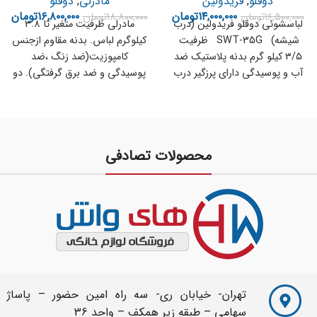
دوقلو
,
فریدولین
مادرلی
,
دوقلو
۱۴,۰۰۰,۰۰۰
تومان
۱۶,۸۰۰,۰۰۰
تومان
۱۶,۵۰۰,۰۰۰
تومان
۱۸,۸۰۰,۰۰۰
تومان
لباسشوئی دوقلو فریدولین (درب
مادرلی ظرفیت متغیر تا ۳.۸
شیشه) SWT-35G ظرفیت
کیلوگرم لباس. بدنه مقاوم ازجنس
۳/۵ کیلو گرم بدنه پلاستیک ضد
کامپوزیت(ضد زنگ ،ضد
آب و پوسیدگی دارای پرزگیر درب
پوسیدگی و ضد برق گرفتگی). دو
نوع
محصولات تصادفی
تهران- خیابان ری- سه راه امین حضور – پاساژ
سهامی – طبقه زیر همکف – واحد 36