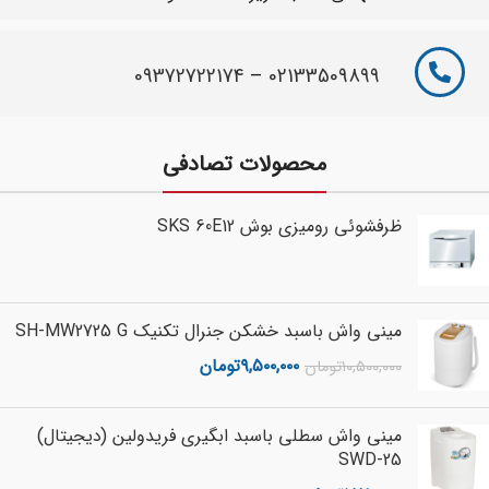
09372722174
–
02133509899
محصولات تصادفی
ظرفشوئی رومیزی بوش SKS 60E12
مینی واش باسبد خشکن جنرال تکنیک SH-MW2725 G
۹,۵۰۰,۰۰۰
تومان
۱۰,۵۰۰,۰۰۰
تومان
مینی واش سطلی باسبد ابگیری فریدولین (دیجیتال)
SWD-25