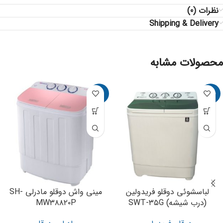
نظرات (0)
Shipping & Delivery
محصولات مشابه
-11%
-15%
لباسشوئی دوقلو فریدولین
مینی واش دوقلو مادرلی SH-
(درب شیشه) SWT-۳۵G
MW۳۸۸۲۰P