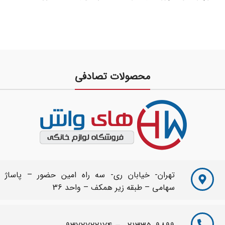
،
جهت آبگیری لباسها پس از
شستشو -دارای تايمر 15 دقیقه ای
جهت شستشو و آبگیری . -دارای
کلید تغییر وضعیت از حالت
شستشو و بالعکس-وزن کم و
دستگیره مناسب جهت جابجایی
محصولات تصادفی
آسان- دارای ورودی آب، مناسب
جهت آبگیری و آبکشی لباسها .-
مجهز به سیستم حباب ساز- مجهز
به رله حرارتی جهت آسیب دیدگی
موتور در اثر فشار بیش از حد-
مجهز به پایه لرزه گیر جهت
استفاده دستگاه در سطوح شیب
دار و سرامیکی- مصرف انرژی پایین
با توان شستشوی بالا - دفترچه
تهران- خیابان ری- سه راه امین حضور – پاساژ
راهنمایی فارسی .-ماه ضمانت
سهامی – طبقه زیر همکف – واحد 36
تعمیرات کاملا رایگان.- 10 سال
خدمات پس از فروش
مشاور فروش
33509899-021
حمل رایگان