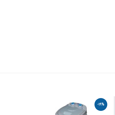
-20%
-19%