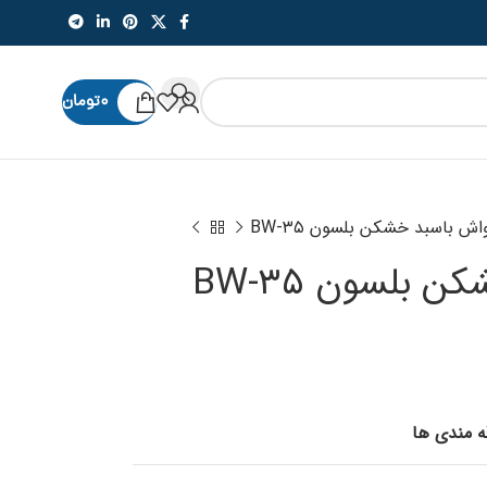
۰
تومان
ش باسبد خشکن بلسون BW-۳۵
بلسون BW-۳۵
قه مندی ها