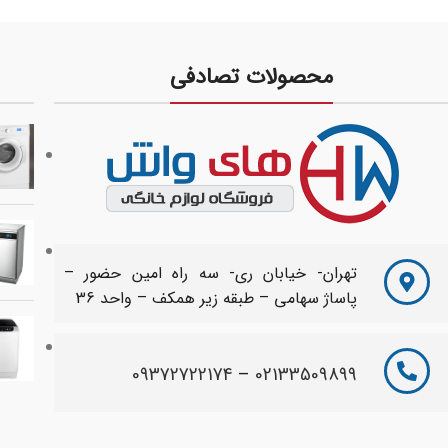
محصولات تصادفی
تهران- خیابان ری- سه راه امین حضور –
پاساژ سهامی – طبقه زیر همکف – واحد 36
09372722174
–
02133509899