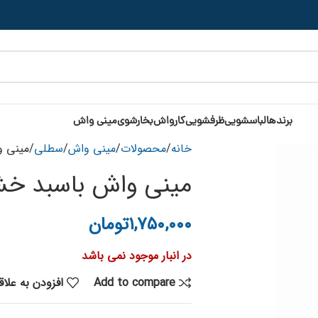
برندها
لباسشویی
ظرفشویی
کارواش
بخارشوی
مینی واش
خانه
محصولات
مینی واش
سطلی
مینی وا
مینی واش باسبد خشکن 
۱,۷۵۰,۰۰۰
تومان
در انبار موجود نمی باشد
Add to compare
افزودن به علا