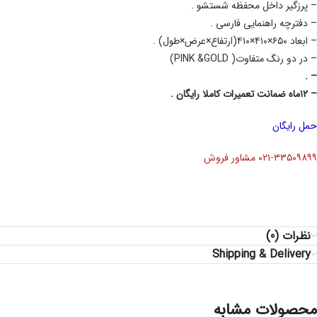
– پرزگیر داخل محفظه شستشو .
– دفترچه راهنمایی فارسی .
– ابعاد ۶۵۰×۴۱۰×۴۱۰(ارتفاع×عرض×طول) .
– در دو رنگ متفاوت(
GOLD
&
PINK
)
– .
–
۱۲
ماه ضمانت تعمیرات کاملا رایگان .
حمل رایگان
۰۲۱-۳۳۵۰۹۸۹۹ مشاور فروش
نظرات (0)
Shipping & Delivery
محصولات مشابه