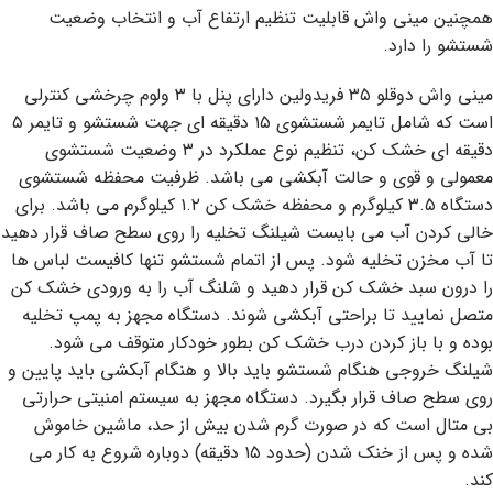
همچنین مینی واش قابلیت تنظیم ارتفاع آب و انتخاب وضعیت
شستشو را دارد.
مینی واش دوقلو ۳۵ فریدولین دارای پنل با ۳ ولوم چرخشی کنترلی
است که شامل تایمر شستشوی ۱۵ دقیقه ای جهت شستشو و تایمر ۵
دقیقه ای خشک کن، تنظیم نوع عملکرد در ۳ وضعیت شستشوی
معمولی و قوی و حالت آبکشی می باشد. ظرفیت محفظه شستشوی
دستگاه ۳.۵ کیلوگرم و محفظه خشک کن ۱.۲ کیلوگرم می باشد. برای
خالی کردن آب می بایست شیلنگ تخلیه را روی سطح صاف قرار دهید
تا آب مخزن تخلیه شود. پس از اتمام شستشو تنها کافیست لباس ها
را درون سبد خشک کن قرار دهید و شلنگ آب را به ورودی خشک کن
متصل نمایید تا براحتی آبکشی شوند. دستگاه مجهز به پمپ تخلیه
بوده و با باز کردن درب خشک کن بطور خودکار متوقف می شود.
شیلنگ خروجی هنگام شستشو باید بالا و هنگام آبکشی باید پایین و
روی سطح صاف قرار بگیرد. دستگاه مجهز به سیستم امنیتی حرارتی
بی متال است که در صورت گرم شدن بیش از حد، ماشین خاموش
شده و پس از خنک شدن (حدود ۱۵ دقیقه) دوباره شروع به کار می
کند.