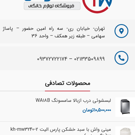
تهران- خیابان ری- سه راه امین حضور – پاساژ
سهامی – طبقه زیر همکف – واحد 36
09372722174
–
02133509899
محصولات تصادفی
لبسشوئی درب ازبالا سامسونگ WA18B
۱۰,۵۰۰,۰۰۰
تومان
مینی واش با سبد خشکن پارس الیت kh-mw3240-2