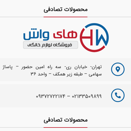
محصولات تصادفی
تهران- خیابان ری- سه راه امین حضور – پاساژ
سهامی – طبقه زیر همکف – واحد 36
09372722174
–
02133509899
محصولات تصادفی