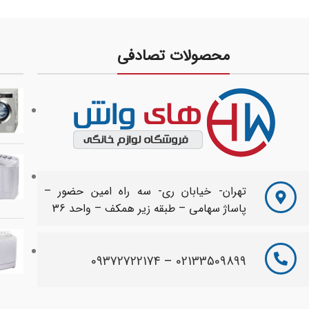
محصولات تصادفی
تهران- خیابان ری- سه راه امین حضور –
پاساژ سهامی – طبقه زیر همکف – واحد 36
09372722174
–
02133509899