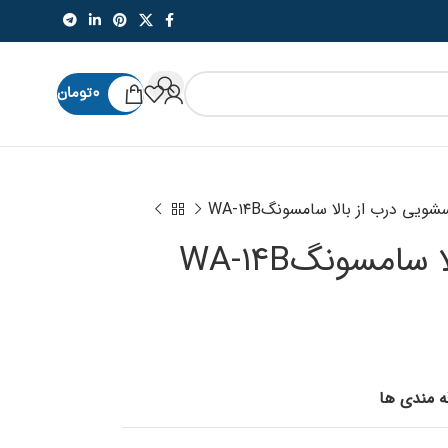
۰
تومان
شویی درب از بالا سامسونگWA-۱۴B
امسونگWA-۱۴B
قه مندی ها