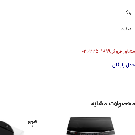
رنگ
سفید
مشاور فروش33509899-۰۲۱
حمل رایگان
محصولات مشابه
ناموجو
د