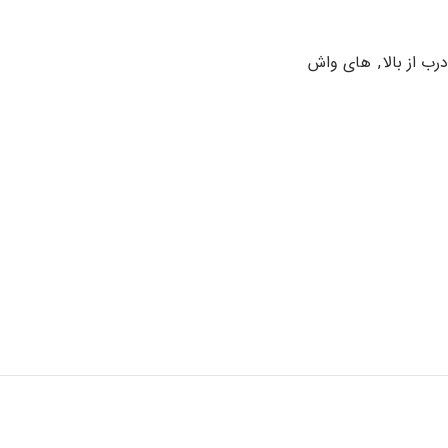
ب از بالا
,
های واش