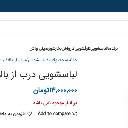
برندها
لباسشویی
ظرفشویی
کارواش
بخارشوی
مینی واش
خانه
محصولات
لباسشویی
درب از بالا
لباس
لباسشویی درب از بالا س
۱۳,۰۰۰,۰۰۰
تومان
در انبار موجود نمی باشد
Add to compare
افزودن به علا