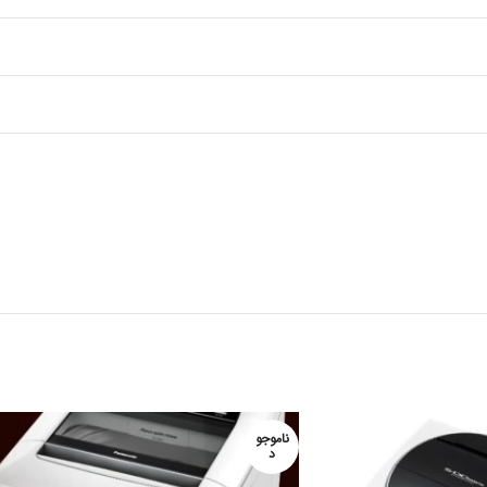
ناموجو
د