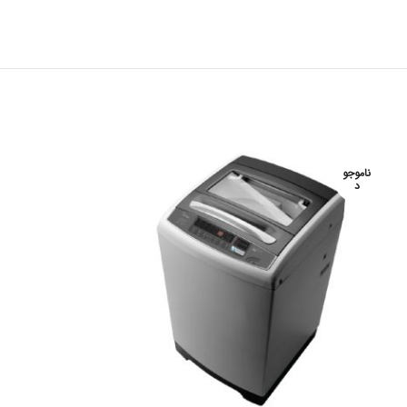
ناموجو
ناموجو
د
د
لباسشوئی درب از 