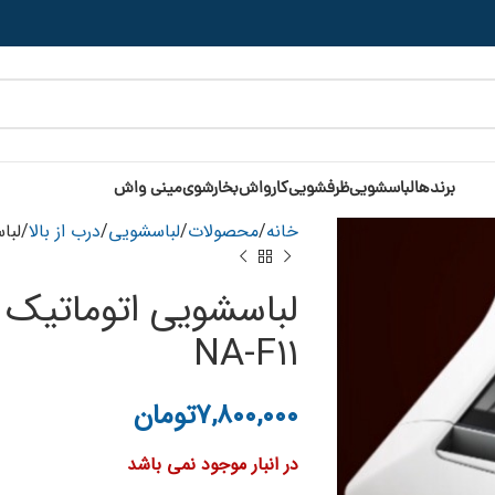
برندها
لباسشویی
ظرفشویی
کارواش
بخارشوی
مینی واش
خانه
محصولات
لباسشویی
درب از بالا
لباس
لباسشویی اتوماتیک د
NA-F۱۱
۷,۸۰۰,۰۰۰
تومان
در انبار موجود نمی باشد