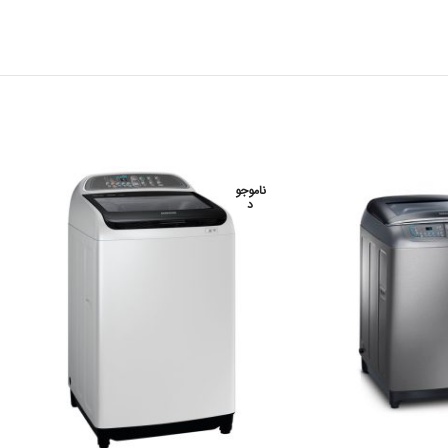
ناموجو
د