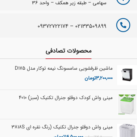
سهامی – طبقه زیر همکف – واحد 36
09372722174
–
02133509899
محصولات تصادفی
ماشین ظرفشویی سامسونگ نیمه توکار مدل D175
۳,۲۰۰,۰۰۰
تومان
مینی واش کودک دوقلو جنرال تکنیک (سبز) 4010
مینی واش دوقلو جنرال تکنیک (رنگ نقره ای 3818S
۱۶,۵۰۰,۰۰۰
تومان