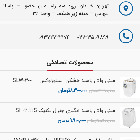
تهران- خیابان ری- سه راه امین حضور – پاساژ
سهامی – طبقه زیر همکف – واحد 36
09372722174
–
02133509899
محصولات تصادفی
مینی واش باسبد خشکن سیلورلوکس SLW-300
۸,۳۰۰,۰۰۰
تومان
۹,۲۰۰,۰۰۰
تومان
مینی واش باسبد آبگیری جنرال تکنیک SH-3022S
۹,۹۰۰,۰۰۰
تومان
۱۰,۵۰۰,۰۰۰
تومان