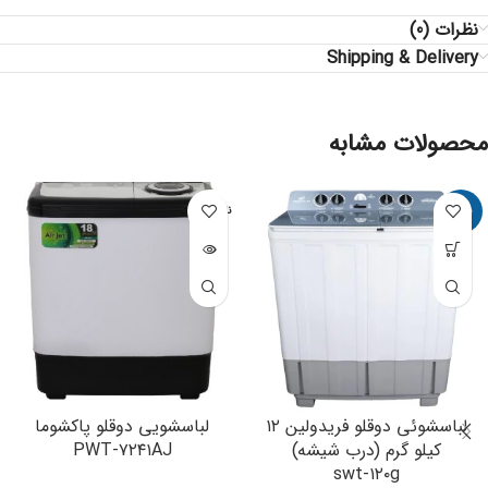
نظرات (0)
Shipping & Delivery
محصولات مشابه
-22%
ناموجود
لباسشوئی دوقلو فریدولین ۱۲
لباسشویی دوقلو پاکشوما
کیلو گرم (درب شیشه)
PWT-۷۲۴۱AJ
swt-۱۲۰g