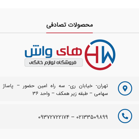
محصولات تصادفی
تهران- خیابان ری- سه راه امین حضور – پاساژ
سهامی – طبقه زیر همکف – واحد 36
09372722174
–
02133509899