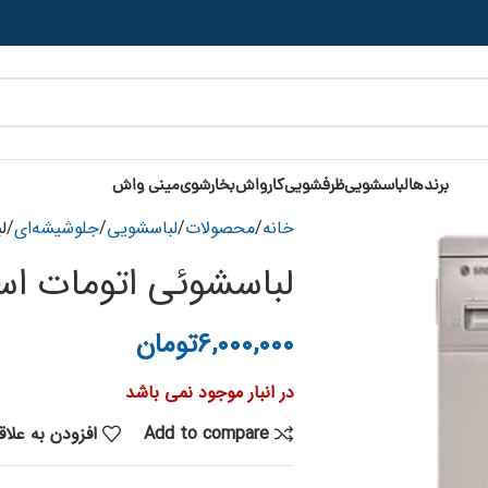
برندها
لباسشویی
ظرفشویی
کارواش
بخارشوی
مینی واش
خانه
محصولات
لباسشویی
جلوشیشه‌ای
لب
لباسشوئی اتومات اسنوا 
۶,۰۰۰,۰۰۰
تومان
در انبار موجود نمی باشد
Add to compare
افزودن به علا