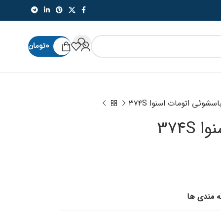
۰
تومان
اسشوئی اتومات اسنوا ۳۷۴S
۳۷۴S
قه مندی ها