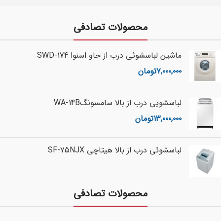
محصولات تصادفی
ماشین لباسشوئی درب از جاو اسنوا 174-SWD
۷,۰۰۰,۰۰۰
تومان
لباسشويي درب از بالا سامسونگWA-14B
۱۳,۰۰۰,۰۰۰
تومان
لباسشوئی درب از بالا هیتاچی SF-75NJX
محصولات تصادفی