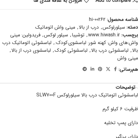
Add to compare
افزودن به علاقه مندی ها
شناسه محصول:
hi-00262
دسته:
سیلورلوکس
,
درب از بالا
,
مینی واش اتوماتیک
برچسب:
www.hiwash.ir
,
توشیبا
,
سیلور لوکس
,
فریدولین: مینی
واش:های واش: کهنه شور: لباسشوی:کودک:
,
لباسشوئی اتوماتیک درب
بالا
,
لباسشوئی درب بالا
,
لباسشوئی کودک
,
لباسشوی درب از بالا
,
مینی واش
هم‌رسانی:
توضیحات
لباسشوئی اتوماتیک درب بالا سیلورلوکس
SLW700F
ظرفیت ۶ کیلو گرم
دارای پمپ تخلیه
دارای پرزگیر