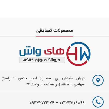
ظرفیت: ۱۳/۵ کیلو گرم
محصولات تصادفی
تهران- خیابان ری- سه راه امین حضور – پاساژ
سهامی – طبقه زیر همکف – واحد 36
09372722174
–
02133509899