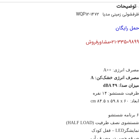
توضیحات
ظرفشوئی زمینی مدیا WQP12-۱۴۷۲
حمل رایگان
۰۲۱-33509899مشاورفروش
مصرف انرژی: ++A
مصرف انرژی خشک‌‌کن: A
میزان صدا: dBA ۴۹
ظرفیت شستشو: ۱۴ نفره
ابعاد: cm ۸۴.۵ x ۵۹.۸ x ۶۰
۶ برنامه شستشو
شستشوی نصف ظرفیت (HALF LOAD)
نمایشگرLED – قفل کودک
صرفه جویی در مصرف آب