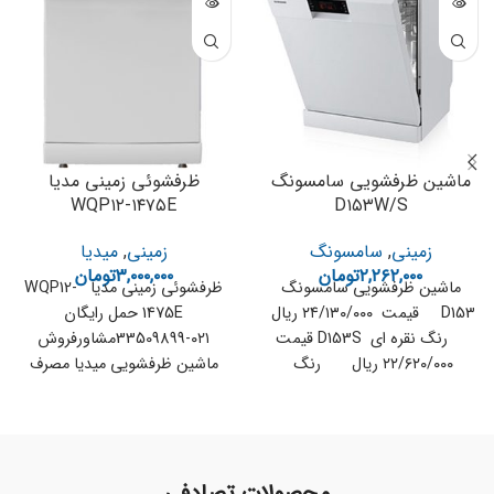
ماشین ظرفشویی سامسونگ
ظرفشوئی زمینی مدیا
WQP۱۲-۱۴۷۵E
D۱۵۳W/S
زمینی
,
سامسونگ
زمینی
,
میدیا
۲,۲۶۲,۰۰۰
تومان
۳,۰۰۰,۰۰۰
تومان
ماشین ظرفشویی سامسونگ
ظرفشوئی زمینی مدیا WQP12-
D153 قیمت ۲۴/۱۳۰/۰۰۰ ریال
1475E حمل رایگان
رنگ نقره ای D153S قیمت
۰۲۱-33509899مشاورفروش
۲۲/۶۲۰/۰۰۰ ریال رنگ
ماشین ظرفشویی میدیا مصرف
انرژی : ++A مصرف انرژی
خشک‌‌کن: A نمایشگر LED
محصولات تصادفی