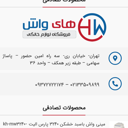
تهران- خیابان ری- سه راه امین حضور – پاساژ
سهامی – طبقه زیر همکف – واحد 36
09372722174
–
02133509899
محصولات تصادفی
مینی واش باسبد خشکن 3240 پارس الیت kh-mw3240-