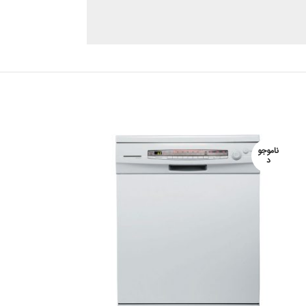
ناموجو
ناموجو
د
د