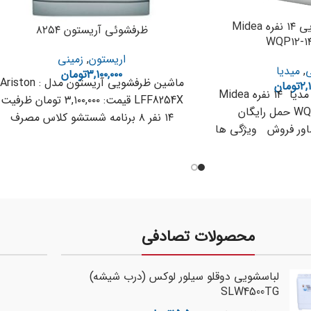
ماشین ظرفشویی ۱۴ نفره Midea
ظرفشوئی آریستون ۸۲۵۴
WQP۱۲-۱
اریستون
,
زمینی
ی
,
میدیا
۳,۱۰۰,۰۰۰
تومان
ماشین ظرفشویی آریستون مدل : Ariston
۲,
تومان
ماشین ظرفشویی مدیا ۱۴ نفره Midea
LFF8254X قیمت: ۳,۱۰۰,۰۰۰ تومان ظرفیت
WQP12-1485JW حمل رایگان
۱۴ نفر ۸ برنامه شستشو کلاس مصرف
۰۲۱-۳۳۵ مشاور فروش ویژگی ها
انرژی AAA
محصولات تصادفی
لباسشویی دوقلو سیلور لوکس (درب شیشه)
SLW4500TG