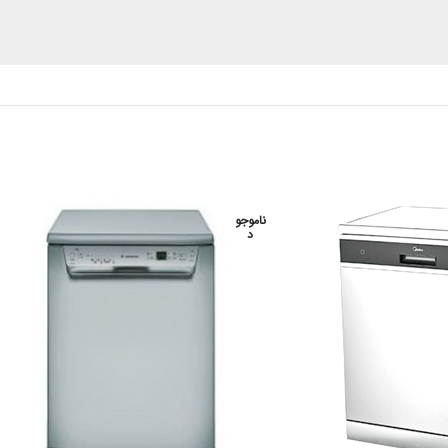
ناموجو
د