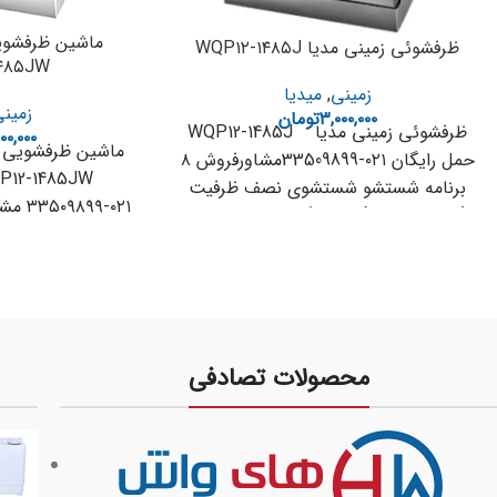
ظرفشوئی زمینی مدیا WQP۱۲-۱۴۸۵J
۴۸۵JW
زمینی
,
میدیا
زمین
۳,۰۰۰,۰۰۰
تومان
ظرفشوئی زمینی مدیا WQP12-1485J
۱۰۰,۰۰۰
حمل رایگان ۰۲۱-33509899مشاورفروش ۸
برنامه شستشو شستشوی نصف ظرفیت
۰۹۸۹۹
(HALF LOAD) نمایشگرLED قفل کودک
– ۸ برنامه شستشو –
صرفه جویی
محصولات تصادفی