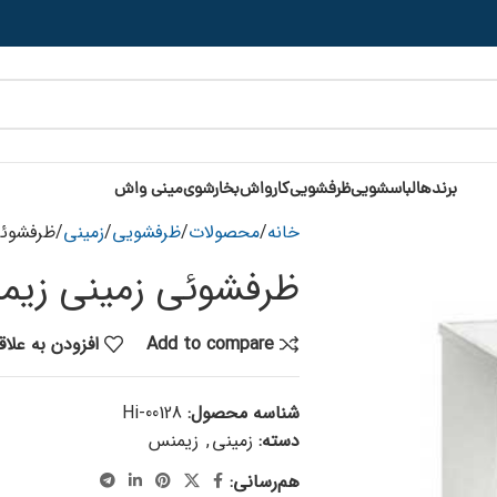
برندها
لباسشویی
ظرفشویی
کارواش
بخارشوی
مینی واش
خانه
محصولات
ظرفشویی
زمینی
ظرفشوئی زمی
ظرفشوئی زمینی زیمنس M ۲۵۶ EU
Add to compare
افزودن به علا
شناسه محصول:
Hi-00128
دسته:
زمینی
,
زیمنس
هم‌رسانی: