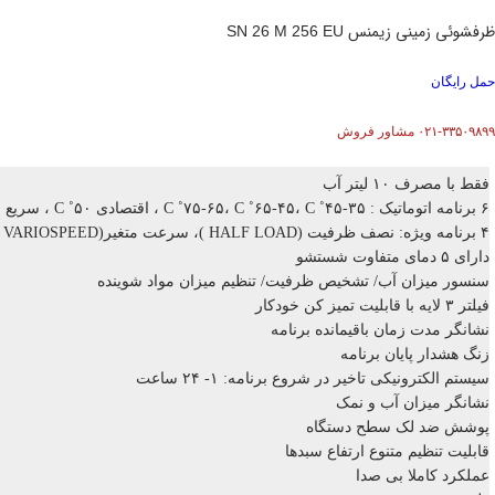
ظرفشوئی زمینی زیمنس
SN 26 M 256 EU
حمل رایگان
۰۲۱-۳۳۵۰۹۸۹۹ مشاور فروش
فقط با مصرف ۱۰ لیتر آب
۶ برنامه اتوماتیک : C ˚۷۵-۶۵، C ˚۶۵-۴۵، C ˚۴۵-۳۵ ، اقتصادی C ˚۵۰ ، سریع C ˚۴۵، آبکشی اولیه
۴ برنامه ویژه: نصف ظرفیت (HALF LOAD )، سرعت متغیر(VARIOSPEED )، شستشوی بهداشتی(SANITATION )، شستشو
دارای ۵ دمای متفاوت شستشو
سنسور میزان آب/ تشخیص ظرفیت/ تنظیم میزان مواد شوینده
فیلتر ۳ لایه با قابلیت تمیز کن خودکار
نشانگر مدت زمان باقیمانده برنامه
زنگ هشدار پایان برنامه
سیستم الکترونیکی تاخیر در شروع برنامه: ۱- ۲۴ ساعت
نشانگر میزان آب و نمک
پوشش ضد لک سطح دستگاه
قابلیت تنظیم متنوع ارتفاع سبدها
عملکرد کاملا بی صدا