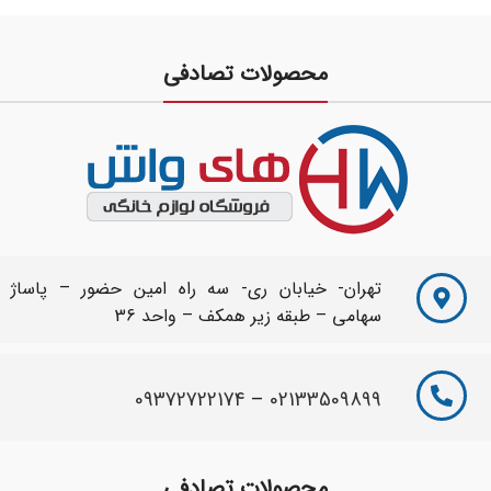
محصولات تصادفی
تهران- خیابان ری- سه راه امین حضور – پاساژ
سهامی – طبقه زیر همکف – واحد 36
09372722174
–
02133509899
محصولات تصادفی