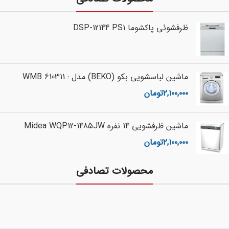
ظرفشوئی پاکشوما DSP-12144 PS1
ماشین لباسشویی بکو (BEKO) مدل : WMB 610311
۲,۱۰۰,۰۰۰
تومان
ماشین ظرفشویی 14 نفره Midea WQP12-1485JW
۲,۱۰۰,۰۰۰
تومان
محصولات تصادفی