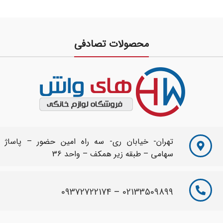
نمایشگرLED قفل کودک صرفه
جویی
محصولات تصادفی
تهران- خیابان ری- سه راه امین حضور – پاساژ
سهامی – طبقه زیر همکف – واحد 36
09372722174
–
02133509899