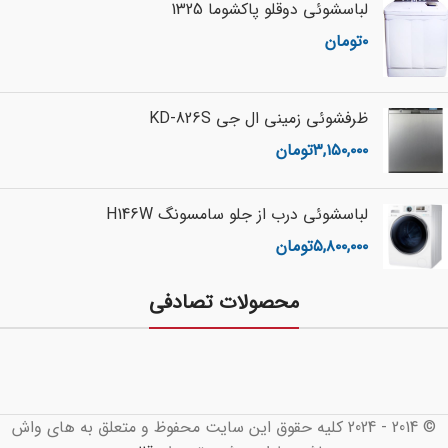
لباسشوئی دوقلو پاکشوما 1325
۰
تومان
ظرفشوئی زمینی ال جی KD-826S
۳,۱۵۰,۰۰۰
تومان
لباسشوئی درب از جلو سامسونگ H146W
۵,۸۰۰,۰۰۰
تومان
محصولات تصادفی
© 2014 - 2024 کلیه حقوق این سایت محفوظ و متعلق به های واش