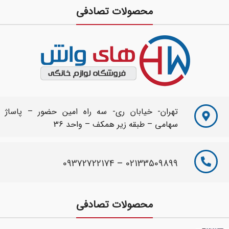
محصولات تصادفی
تهران- خیابان ری- سه راه امین حضور – پاساژ
سهامی – طبقه زیر همکف – واحد 36
09372722174
–
02133509899
محصولات تصادفی