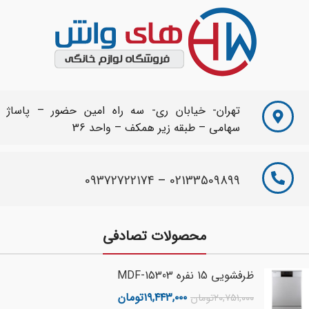
تهران- خیابان ری- سه راه امین حضور – پاساژ
سهامی – طبقه زیر همکف – واحد 36
09372722174
–
02133509899
محصولات تصادفی
ظرفشویی 15 نفره MDF-15303
۱۹,۴۴۳,۰۰۰
تومان
۲۰,۷۵۱,۰۰۰
تومان