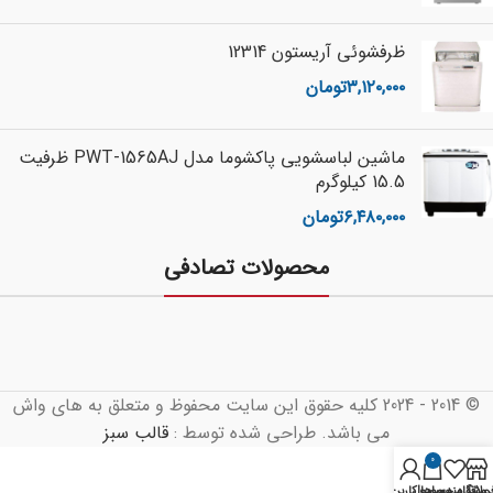
ظرفشوئی آریستون 12314
۳,۱۲۰,۰۰۰
تومان
ماشین لباسشویی پاکشوما مدل PWT-1565AJ ظرفیت
15.5 کیلوگرم
۶,۴۸۰,۰۰۰
تومان
محصولات تصادفی
© 2014 - 2024 کلیه حقوق این سایت محفوظ و متعلق به های واش
می باشد. طراحی شده توسط :
قالب سبز
0
روشگاه
علاقه مندی ها
محصول
حساب کاربری من