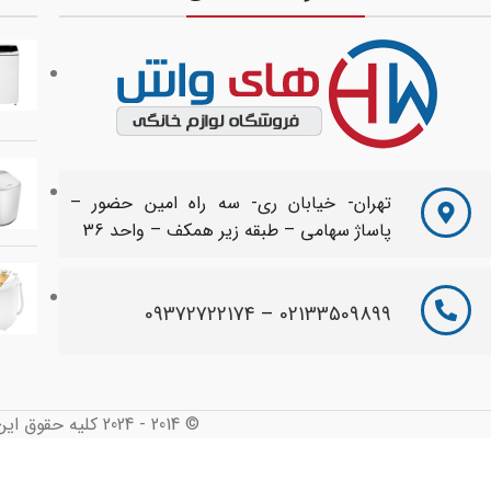
تهران- خیابان ری- سه راه امین حضور –
پاساژ سهامی – طبقه زیر همکف – واحد 36
09372722174
–
02133509899
© 2014 - 2024 کلیه حقوق این سایت محفوظ و متعلق به های واش می باشد. طراحی شده توسط :