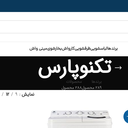
برندها
لباسشویی
ظرفشویی
کارواش
بخارشوی
مینی واش
تکنوپارس
برندها
محصولات
۲۸۹ محصول
۲۸۸ محصول
نمایش
9
12