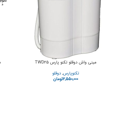
ناموج
د
مینی واش دوقلو تکنو پارس TWD۲۵
م
تکنوپارس
,
دوقلو
۲,۵۵۰,۰۰۰
تومان