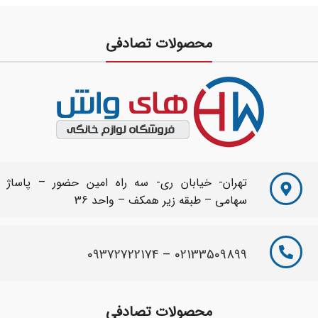
محصولات تصادفی
تهران- خیابان ری- سه راه امین حضور – پاساژ
سهامی – طبقه زیر همکف – واحد 36
09372722174
–
02133509899
محصولات تصادفی