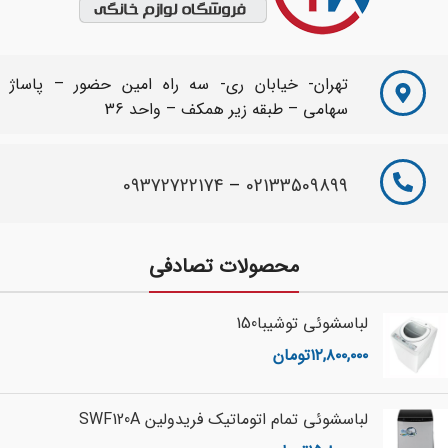
تهران- خیابان ری- سه راه امین حضور – پاساژ
سهامی – طبقه زیر همکف – واحد 36
09372722174
–
02133509899
محصولات تصادفی
لباسشوئی توشیبا150
۱۲,۸۰۰,۰۰۰
تومان
لباسشوئی تمام اتوماتیک فریدولین SWF120A