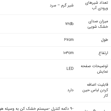
تعداد شیرهای
شیر گرم – سرد
ورودی آب
میزان صدای
72db
خشک شویی
طول
67cm
ارتفاع
103cm
توضیحات صفحه
LED
نمایش
قابلیت اضافه
کردن لباس حین
دارد
کار