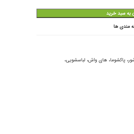
 به سبد خرید
قه مندی ها
شور، پاکشوما، های واش، لباسشویی،