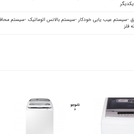
کدیگر
ق -سیستم عیب یابی خودکار -سیستم بالانس اتوماتیک -سیستم محافظت
 فلز
ناموجو
د