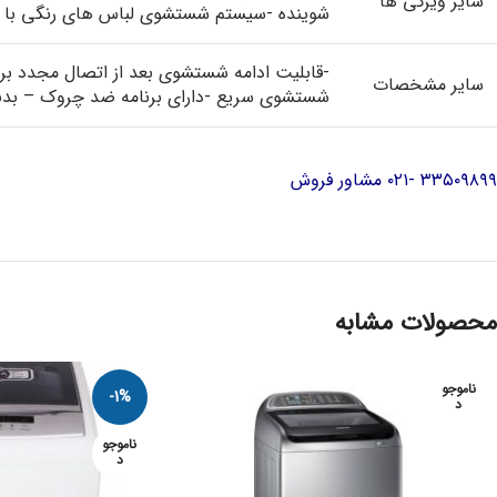
سایر ویژگی ها
شوینده -سیستم شستشوی لباس های رنگی با ی
-قابلیت ادامه شستشوی بعد از اتصال مجدد بر
سایر مشخصات
شستشوی سریع -دارای برنامه ضد چروک – بدنه
۳۳۵۰۹۸۹۹ -۰۲۱ مشاور فروش
محصولات مشابه
ناموجو
-1%
د
ناموجو
د