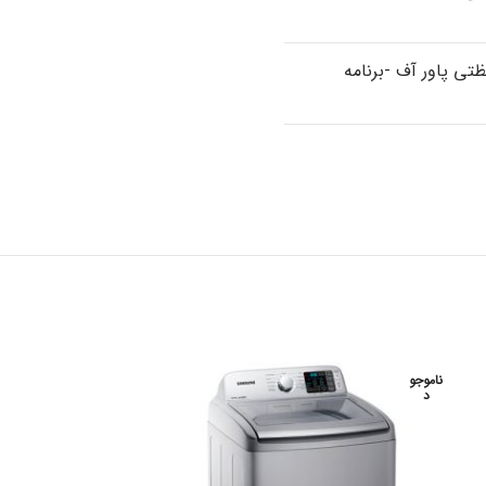
ی پاور آف -برنامه
ناموجو
ناموجو
د
د