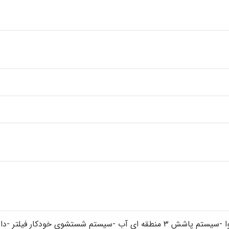
-۹ دکمه کنترل -سیستم خشک کن به وسیله هوا -سیستم پاشش ۳ منطقه ای آب -سیستم شست