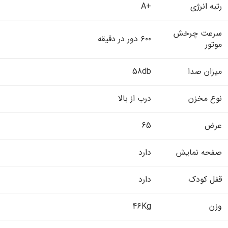
رتبه انرژی
+A
سرعت چرخش
۶۰۰ دور در دقیقه
موتور
میزان صدا
58db
نوع مخزن
درب از بالا
عرض
65
صفحه نمایش
دارد
قفل کودک
دارد
وزن
46Kg