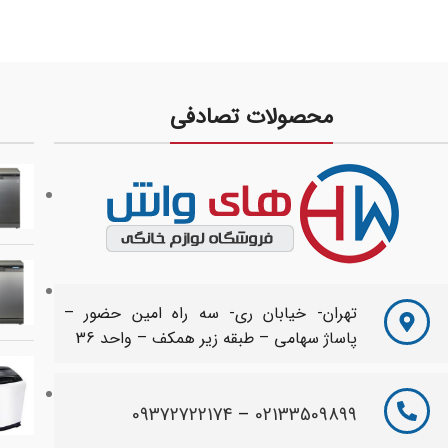
محصولات تصادفی
تهران- خیابان ری- سه راه امین حضور –
پاساژ سهامی – طبقه زیر همکف – واحد 36
09372722174
–
02133509899