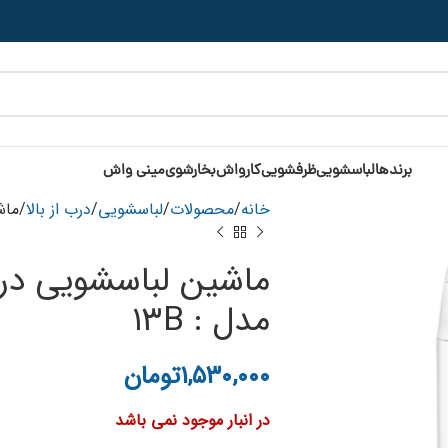
برندها
لباسشویی
ظرفشویی
کارواش
بخارشوی
مینی واش
خانه
محصولات
لباسشویی
درب از بالا
ماش
ماشین لباسشویی درب
مدل : ۱۳B
۱,۵۳۰,۰۰۰
تومان
در انبار موجود نمی باشد