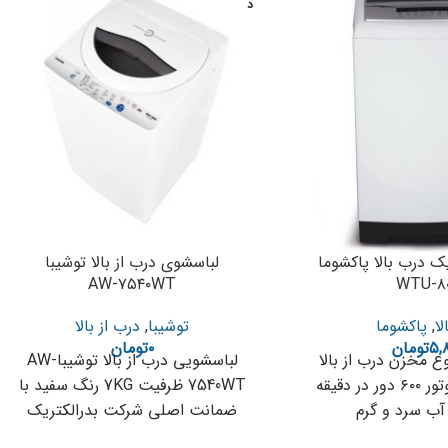
د
ک درب بالا پاکشوما
لباسشوی درب از بالا توشیبا
AW-۷۵۴۰WT
WTU-۸
لا
,
پاکشوما
توشیبا
,
درب از بالا
۵,۸
تومان
۰
تومان
مخزن درب از بالا
لباسشویی درب از بالا توشیباAW-
سرعت چرخش موتور ۶۰۰ دور در دقیقه
7540WT ظرفیت 7KG رنگ سفید با
آب سرد و گرم
ضمانت اصلی شرکت بدرالکتریک
لباسشویی درب از بالا توشیبا با