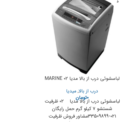
د
د
لباسشوئی درب از بالا مدیا MARINE ۰۲
لباسشوئی د
X
درب از بالا
,
میدیا
۰
تومان
درب از
لباسشوئی درب از بالا مدیا ۰۲ ظرفیت
شستشو ۷ کیلو گرم حمل رایگان
۰۲۱-33509899مشاور فروش ظرفیت
شستشو : ۷ کیلوگرم
الی ۴۵ دقیقه امکان