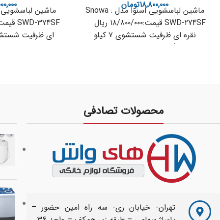
۱۸,۸۰۰,۰۰۰
تومان
۰۰,۰۰۰
ماشین لباسشویی اسنوا مدل : Snowa
SWD-274SF قیمت:۱۸/۸۰۰/۰۰۰ ریال
نقره ای ظرفیت شستشوی ۷ کیلو
گرم,دارای رتبه انرژی
رتبه انرژی +A مخزن ابکشی
محصولات تصادفی
تهران- خیابان ری- سه راه امین حضور –
پاساژ سهامی – طبقه زیر همکف – واحد 36