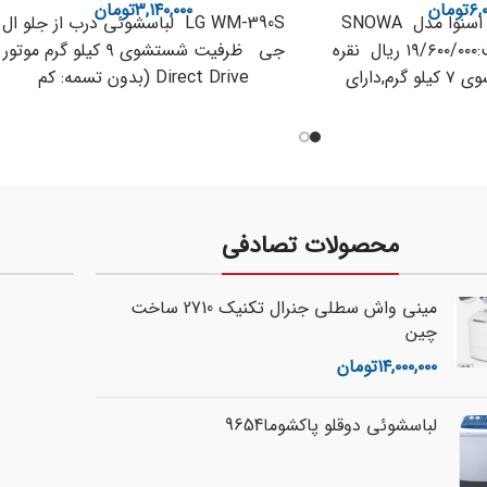
۶,۰
تومان
۳,۱۴۰,۰۰۰
تومان
ماشین لباسشویی اسنوا مدل SNOWA
LG WM-390S لباسشوئی درب از جلو ال
SWD-374SF قیمت:۱۹/۶۰۰/۰۰۰ ریال نقره
جی ظرفیت شستشوی ۹ کیلو گرم موتور
ای ظرفیت شستشوی ۷ کیلو گرم,دارای
Direct Drive (بدون تسمه: کم
محصولات تصادفی
مینی واش سطلی جنرال تکنیک 2710 ساخت
چین
۱۴,۰۰۰,۰۰۰
تومان
لباسشوئی دوقلو پاکشوما9654