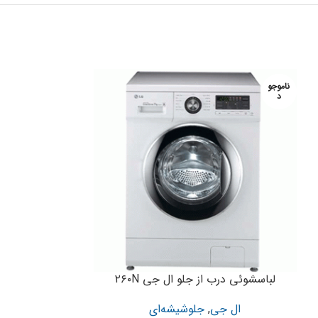
ناموجو
ناموجو
د
د
لباسشوئی درب از جلو ال جی ۲۶۰N
لباسشوئی درب
ال جی
,
جلوشیشه‌ای
ال ج