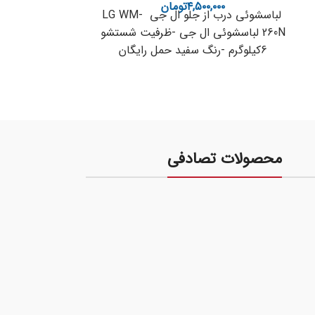
۴,۵۰۰,۰۰۰
تومان
۰۰۰
لباسشوئی درب از جلو ال جی LG WM-
N
260N لباسشوئی ال جی -ظرفیت شستشو
ج
6کیلوگرم -رنگ سفید حمل رایگان
ماشین لباسشوی
۰۲۱-۳۳۵۰۹۸۹۹ مشاور
مخ
محصولات تصادفی