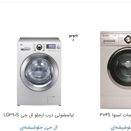
ناموجو
د
 اسنوا ۳۷۴S
لباسشوئی درب ازجلو ال جی LG۳۹۰S
وشیشه‌ای
ال جی
,
جلوشیشه‌ای