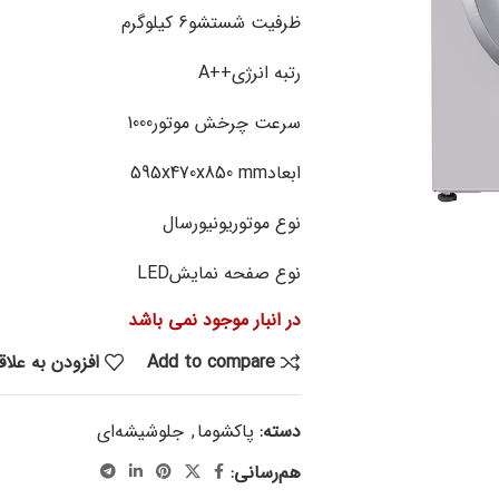
ظرفیت شستشو
6 کیلوگرم
رتبه انرژی
A++
سرعت چرخش موتور
1000
ابعاد
595x470x850 mm
نوع موتور
یونیورسال
نوع صفحه نمایش
LED
در انبار موجود نمی باشد
Add to compare
افزودن به علا
دسته:
پاکشوما
,
جلوشیشه‌ای
هم‌رسانی: